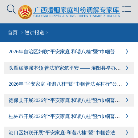


Warning
: include(sid-nav.php): failed to open stream: No such file or
首页
>
巡讲报道
>
directory in
/yjdata/www/wp-content/themes/mobilex/templates/cat-
default.php
on line
4
Warning
: include(): Failed opening 'sid-nav.php' for inclusion
2026年自治区妇联“平安家庭 和谐八桂”暨“巾帼普法乡村行”公益巡讲活动走进平乐

(include_path='.:') in
/yjdata/www/wp-
content/themes/mobilex/templates/cat-default.php
on line
4
头雁赋能强本领 普法护家筑平安 —— 灌阳县举办基层妇女 “领头雁” 示范培训班暨 “平安家庭 和谐八桂”“巾帼普法乡村行” 公益巡讲

2026年“平安家庭 和谐八桂”暨“巾帼普法乡村行”公益巡讲走进资源县

德保县开展2026年“平安家庭 和谐八桂”暨“巾帼普法乡村行”公益巡讲活动

桂林市开展2026年“平安家庭 和谐八桂”暨“巾帼普法乡村行”公益巡讲活动

港口区妇联开展“平安家庭·和谐八桂”暨“巾帼普法乡村行”公益巡讲 筑牢校园安全防线
