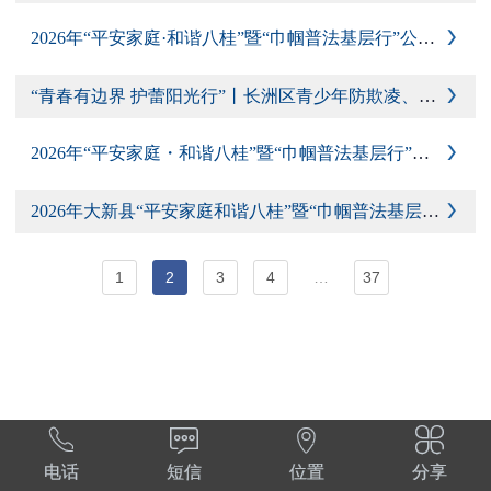
2026年“平安家庭·和谐八桂”暨“巾帼普法基层行”公益巡讲活动在上林县举办

“青春有边界 护蕾阳光行”丨长洲区青少年防欺凌、防性侵安全守护活动走进长洲中学

2026年“平安家庭・和谐八桂”暨“巾帼普法基层行”东兴市第七小学专场活动

2026年大新县“平安家庭和谐八桂”暨“巾帼普法基层行”公益巡讲在大新县委党校开讲

1
2
3
4
…
37




电话
短信
位置
分享