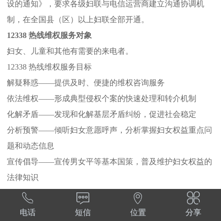
设的通知》，要求各级妇联与电信运营商建立沟通协调机
制，在全国县（区）以上妇联全部开通。
12338 热线维权服务对象
妇女、儿童和其他有需要的来电者。
12338 热线维权服务目标
解疑释惑——提供及时、便捷的维权咨询服务
依法维权——形成典型侵权个案的快速处理和转介机制
化解矛盾——发现和化解基层矛盾纠纷，促进社会稳定
分析预警——倾听妇女意愿呼声，分析掌握妇女权益重点问
题和动态信息
宣传倡导——宣传男女平等基本国策，普及维护妇女权益的
法律知识
热线组织架构




电话
短信
位置
分享
全国妇联执委会议、基层妇女群众工作会议都将推进12338